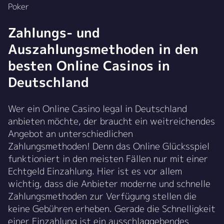
Poker
Zahlungs- und
Auszahlungsmethoden in den
besten Online Casinos in
Deutschland
Wer ein Online Casino legal in Deutschland
anbieten möchte, der braucht ein weitreichendes
Angebot an unterschiedlichen
Zahlungsmethoden! Denn das Online Glücksspiel
funktioniert in den meisten Fällen nur mit einer
Echtgeld Einzahlung. Hier ist es vor allem
wichtig, dass die Anbieter moderne und schnelle
Zahlungsmethoden zur Verfügung stellen die
keine Gebühren erheben. Gerade die Schnelligkeit
einer Einzahlung ist ein ausschlaggebendes