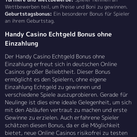
Wettbewerben teil, um Preise und Boni zu gewinnen.
Geburtstagsbonus:
Ein besonderer Bonus für Spieler
an ihrem Geburtstag.
Handy Casino Echtgeld Bonus ohne
Einzahlung
Der Handy Casino Echtgeld Bonus ohne
Einzahlung erfreut sich in deutschen Online
Casinos großer Beliebtheit. Dieser Bonus
ermöglicht es den Spielern, ohne eigene
Einzahlung Echtgeld zu gewinnen und
verschiedene Spiele auszuprobieren. Gerade für
Neulinge ist dies eine ideale Gelegenheit, um sich
mit den Abläufen vertraut zu machen und erste
Gewinne zu erzielen. Auch erfahrene Spieler
schätzen diesen Bonus, da er die Möglichkeit
bietet, neue Online Casinos risikofrei zu testen