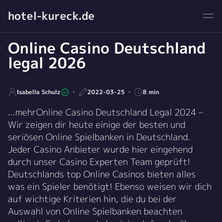
hotel-kureck.de
Online Casino Deutschland
legal 2026
Isabella Schulz
2022-03-25
8 min
...mehr
Online Casino Deutschland Legal 2024 –
Wir zeigen dir heute einige der besten und
seriösen Online Spielbanken in Deutschland.
Jeder Casino Anbieter wurde hier eingehend
durch unser Casino Experten Team geprüft!
Deutschlands top Online Casinos bieten alles
was ein Spieler benötigt! Ebenso weisen wir dich
auf wichtige Kriterien hin, die du bei der
Auswahl von Online Spielbanken beachten