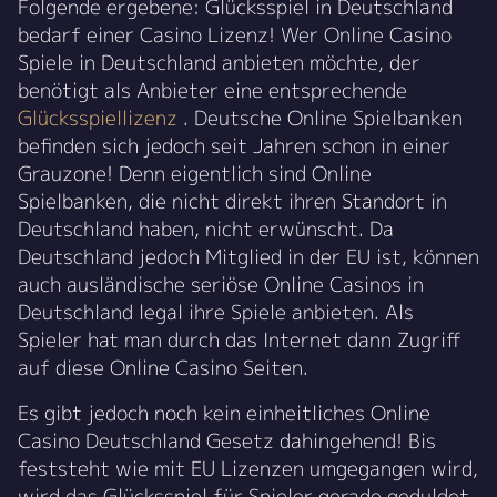
Folgende ergebene: Glücksspiel in Deutschland
bedarf einer Casino Lizenz! Wer Online Casino
Spiele in Deutschland anbieten möchte, der
benötigt als Anbieter eine entsprechende
Glücksspiellizenz
. Deutsche Online Spielbanken
befinden sich jedoch seit Jahren schon in einer
Grauzone! Denn eigentlich sind Online
Spielbanken, die nicht direkt ihren Standort in
Deutschland haben, nicht erwünscht. Da
Deutschland jedoch Mitglied in der EU ist, können
auch ausländische seriöse Online Casinos in
Deutschland legal ihre Spiele anbieten. Als
Spieler hat man durch das Internet dann Zugriff
auf diese Online Casino Seiten.
Es gibt jedoch noch kein einheitliches Online
Casino Deutschland Gesetz dahingehend! Bis
feststeht wie mit EU Lizenzen umgegangen wird,
wird das Glücksspiel für Spieler gerade geduldet.