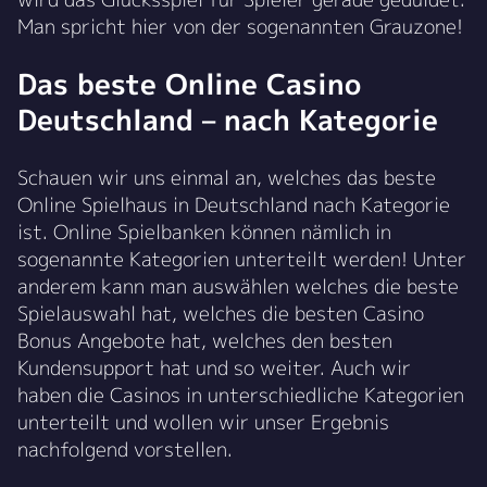
Man spricht hier von der sogenannten Grauzone!
Das beste Online Casino
Deutschland – nach Kategorie
Schauen wir uns einmal an, welches das beste
Online Spielhaus in Deutschland nach Kategorie
ist. Online Spielbanken können nämlich in
sogenannte Kategorien unterteilt werden! Unter
anderem kann man auswählen welches die beste
Spielauswahl hat, welches die besten Casino
Bonus Angebote hat, welches den besten
Kundensupport hat und so weiter. Auch wir
haben die Casinos in unterschiedliche Kategorien
unterteilt und wollen wir unser Ergebnis
nachfolgend vorstellen.