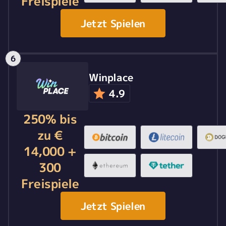
Freispiele
Jetzt Spielen
Winplace
4.9
250% bis
zu €
14,000 +
300
Freispiele
Jetzt Spielen