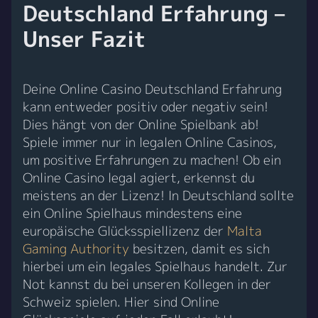
Deutschland Erfahrung –
Unser Fazit
Deine Online Casino Deutschland Erfahrung
kann entweder positiv oder negativ sein!
Dies hängt von der Online Spielbank ab!
Spiele immer nur in legalen Online Casinos,
um positive Erfahrungen zu machen! Ob ein
Online Casino legal agiert, erkennst du
meistens an der Lizenz! In Deutschland sollte
ein Online Spielhaus mindestens eine
europäische Glücksspiellizenz der
Malta
Gaming Authority
besitzen, damit es sich
hierbei um ein legales Spielhaus handelt. Zur
Not kannst du bei unseren Kollegen in der
Schweiz spielen. Hier sind Online