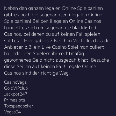
Neben den ganzen legalen Online Spielbanken
gibt es noch die sogenannten illegalen Online
Spielbanken! Bei den illegalen Online Casinos
handelt es sich um sogenannte blacklisted
Casinos, bei denen du auf keinen Fall spielen
solltest! Hier gab es z.B. schon Vorfälle, dass der
Anbieter z.B. ein Live Casino Spiel manipuliert
hat oder den Spielern ihr rechtmäßig
gewonnenes Geld nicht ausgezahlt hat. Besuche
diese Seiten auf keinen Fall! Legale Online
Casinos sind der richtige Weg.
CasinoVega
GoldVIPclub
Jackpot247
Primeslots
Topspeedpoker
Vegas24