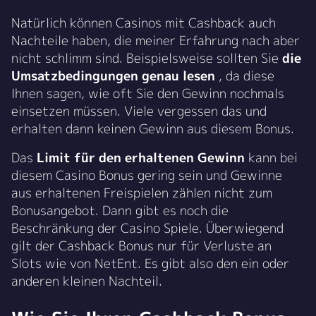
Natürlich können Casinos mit Cashback auch
Nachteile haben, die meiner Erfahrung nach aber
nicht schlimm sind. Beispielsweise sollten Sie
die
Umsatzbedingungen genau lesen
, da diese
Ihnen sagen, wie oft Sie den Gewinn nochmals
einsetzen müssen. Viele vergessen das und
erhalten dann keinen Gewinn aus diesem Bonus.
Das
Limit für den erhaltenen Gewinn
kann bei
diesem Casino Bonus gering sein und Gewinne
aus erhaltenen Freispielen zählen nicht zum
Bonusangebot. Dann gibt es noch die
Beschränkung der Casino Spiele. Überwiegend
gilt der Cashback Bonus nur für Verluste an
Slots wie von NetEnt. Es gibt also den ein oder
anderen kleinen Nachteil.