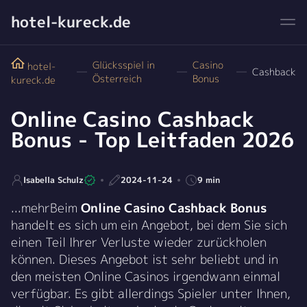
hotel-kureck.de
Glücksspiel in
Casino
hotel-
Cashback
Österreich
Bonus
kureck.de
Online Casino Cashback
Bonus - Top Leitfaden 2026
Isabella Schulz
2024-11-24
9 min
...mehr
Beim
Online Casino Cashback Bonus
handelt es sich um ein Angebot, bei dem Sie sich
einen Teil Ihrer Verluste wieder zurückholen
können. Dieses Angebot ist sehr beliebt und in
den meisten Online Casinos irgendwann einmal
verfügbar. Es gibt allerdings Spieler unter Ihnen,