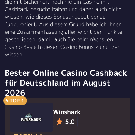
die mit Sicherheit noch nie ein Casino mit
Cashback besucht haben und daher auch nicht
wissen, wie dieses Bonusangebot genau
funktioniert. Aus diesem Grund habe ich Ihnen
eine Zusammenfassung aller wichtigen Punkte
geschrieben, damit auch Sie beim nächsten
Casino Besuch diesen Casino Bonus zu nutzen
wissen.
Bester Online Casino Cashback
für Deutschland im August
2026
Winshark
5.0