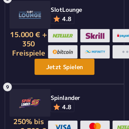
SlotLounge
4.8
15.000 € +
350
Freispiele
Jetzt Spielen
Spinlander
4.8
250% bis