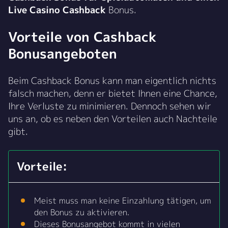
Live Casino Cashback
Bonus.
Vorteile von Cashback
Bonusangeboten
Beim Cashback Bonus kann man eigentlich nichts
falsch machen, denn er bietet Ihnen eine Chance,
Ihre Verluste zu minimieren. Dennoch sehen wir
uns an, ob es neben den Vorteilen auch Nachteile
gibt.
Vorteile:
Meist muss man keine Einzahlung tätigen, um
den Bonus zu aktivieren.
Dieses Bonusangebot kommt in vielen