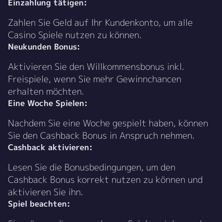
Einzahlung tätigen:
Zahlen Sie Geld auf Ihr Kundenkonto, um alle
Casino Spiele nutzen zu können.
Neukunden Bonus:
Aktivieren Sie den Willkommensbonus inkl.
Freispiele, wenn Sie mehr Gewinnchancen
erhalten möchten.
Eine Woche Spielen:
Nachdem Sie eine Woche gespielt haben, können
Sie den Cashback Bonus in Anspruch nehmen.
Cashback aktivieren:
Lesen Sie die Bonusbedingungen, um den
Cashback Bonus korrekt nutzen zu können und
aktivieren Sie ihn.
Spiel beachten: