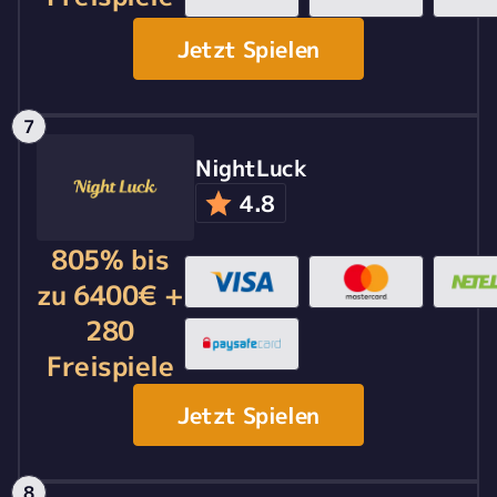
Jetzt Spielen
NightLuck
4.8
805% bis
zu 6400€ +
280
Freispiele
Jetzt Spielen