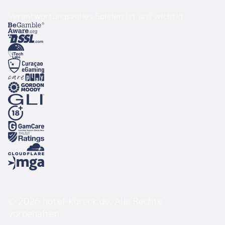
Verantwortungsvolles Spielen ist uns wichtig.
© 2026 hotel-kureck.de. Alle Rechte
vorbehalten.