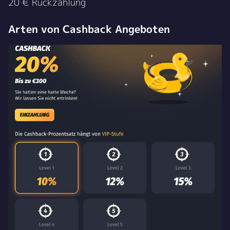
20 € Rückzahlung
Arten von Cashback Angeboten