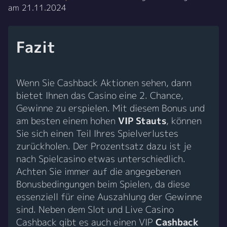
am 21.11.2024
Fazit
Wenn Sie Cashback Aktionen sehen, dann
bietet Ihnen das Casino eine 2. Chance,
Gewinne zu erspielen. Mit diesem Bonus und
am besten einem hohen
VIP Stauts
, können
Sie sich einen Teil Ihres Spielverlustes
zurückholen. Der Prozentsatz dazu ist je
nach Spielcasino etwas unterschiedlich.
Achten Sie immer auf die angegebenen
Bonusbedingungen beim Spielen, da diese
essenziell für eine Auszahlung der Gewinne
sind. Neben dem Slot und Live Casino
Cashback gibt es auch einen VIP
Cashback