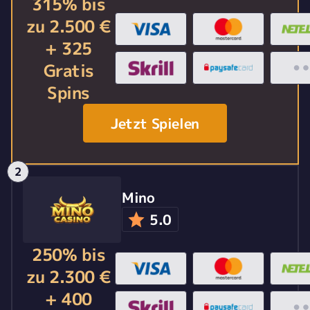
315% bis
zu 2.500 €
+ 325
Gratis
Spins
Jetzt Spielen
Mino
5.0
250% bis
zu 2.300 €
+ 400