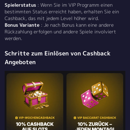
Spielerstatus
: Wenn Sie im VIP Programm einen
bestimmten Status erreicht haben, erhalten Sie ein
Cashback, das mit jedem Level höher wird.
Bonus Variante
: Je nach Bonus kann eine andere
Rückzahlung erfolgen und andere Spiele involviert
werden.
Schritte zum Einlösen von Cashback
Angeboten