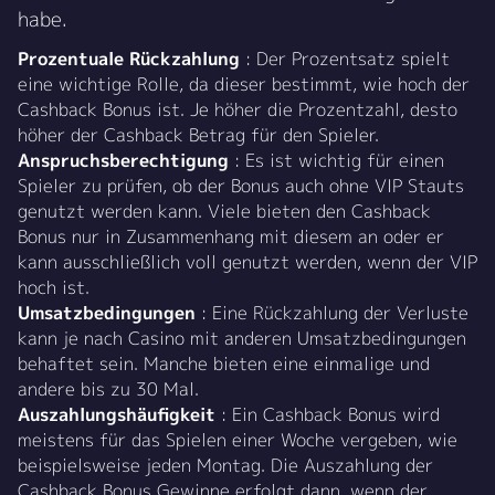
habe.
Prozentuale Rückzahlung
: Der Prozentsatz spielt
eine wichtige Rolle, da dieser bestimmt, wie hoch der
Cashback Bonus ist. Je höher die Prozentzahl, desto
höher der Cashback Betrag für den Spieler.
Anspruchsberechtigung
: Es ist wichtig für einen
Spieler zu prüfen, ob der Bonus auch ohne VIP Stauts
genutzt werden kann. Viele bieten den Cashback
Bonus nur in Zusammenhang mit diesem an oder er
kann ausschließlich voll genutzt werden, wenn der VIP
hoch ist.
Umsatzbedingungen
: Eine Rückzahlung der Verluste
kann je nach Casino mit anderen Umsatzbedingungen
behaftet sein. Manche bieten eine einmalige und
andere bis zu 30 Mal.
Auszahlungshäufigkeit
: Ein Cashback Bonus wird
meistens für das Spielen einer Woche vergeben, wie
beispielsweise jeden Montag. Die Auszahlung der
Cashback Bonus Gewinne erfolgt dann, wenn der