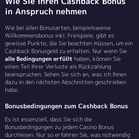
Wie Sie Ihren Cashback Bonus
in Anspruch nehmen
Wie bei allen Bonusarten, beispielsweise
Willkommensbonus inkl. Freispiele, gibt es
gewisse Punkte, die Sie beachten müssen, um ein
Cashback Bonusgeld zu erhalten. Nur wenn Sie
alle Bedingungen erfüllt
haben, können Sie
einen Teil Ihrer Verluste als Rückzahlung
beanspruchen. Sehen Sie sich an, was ich Ihnen
dazu in den nächsten Abschnitten geschrieben
habe.
Bonusbedingungen zum Cashback Bonus
Es ist essenziell, dass Sie sich die
Bonusbedingungen zu jedem Casino Bonus
durchlesen. Nur so erfahren Sie, was notwendig