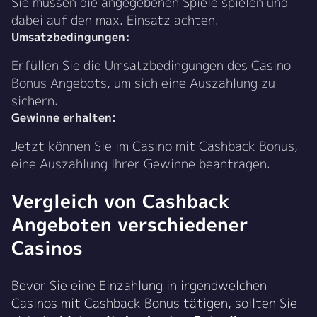
Sie müssen die angegebenen Spiele spielen und
dabei auf den max. Einsatz achten.
Umsatzbedingungen:
Erfüllen Sie die Umsatzbedingungen des Casino
Bonus Angebots, um sich eine Auszahlung zu
sichern.
Gewinne erhalten:
Jetzt können Sie im Casino mit Cashback Bonus,
eine Auszahlung Ihrer Gewinne beantragen.
Vergleich von Cashback
Angeboten verschiedener
Casinos
Bevor Sie eine Einzahlung in irgendwelchen
Casinos mit Cashback Bonus tätigen, sollten Sie