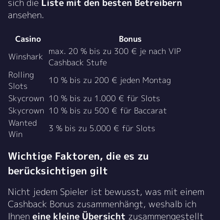
sich die
Liste mit den besten Betreibern
ansehen.
Casino
Bonus
max. 20 % bis zu 300 € je nach VIP
Winshark
Cashback Stufe
Rolling
10 % bis zu 200 € jeden Montag
Slots
Skycrown
10 % bis zu 1.000 € für Slots
Skycrown
10 % bis zu 500 € für Baccarat
Wanted
3 % bis zu 5.000 € für Slots
Win
Wichtige Faktoren, die es zu
berücksichtigen gilt
Nicht jedem Spieler ist bewusst, was mit einem
Cashback Bonus zusammenhängt, weshalb ich
Ihnen
eine kleine Übersicht
zusammengestellt